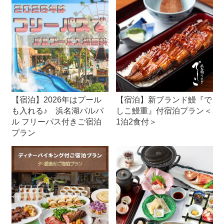
【宿泊】2026年はプール
【宿泊】新ブランド鰻『で
も入れる♪ 浜名湖パルパ
しこ鰻重』付宿泊プラン＜
ル フリーパス付きご宿泊
1泊2食付＞
プラン