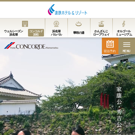
MENU
ウェルシーズン
コンコルド
浜名湖
かんざんじ
オルゴール
華咲の湯
浜名湖
浜松
パルパル
ロープウェイ
ミュージアム
MENU
宿泊予約
宿泊予約