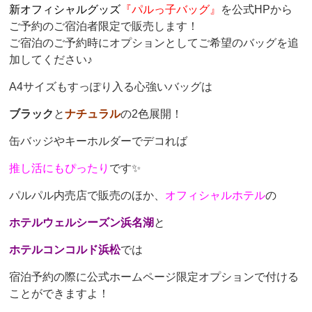
新オフィシャルグッズ
『パルっ子バッグ』
を公式HPから
ご予約のご宿泊者限定で販売します！
ご宿泊のご予約時にオプションとしてご希望のバッグを追
加してください♪
A4サイズもすっぽり入る心強いバッグは
ブラック
と
ナチュラル
の2色展開！
缶バッジやキーホルダーでデコれば
推し活にもぴったり
です✨
パルパル内売店で販売のほか、
オフィシャルホテル
の
ホテルウェルシーズン浜名湖
と
ホテルコンコルド浜松
では
宿泊予約の際に公式ホームページ限定オプションで付ける
ことができますよ！