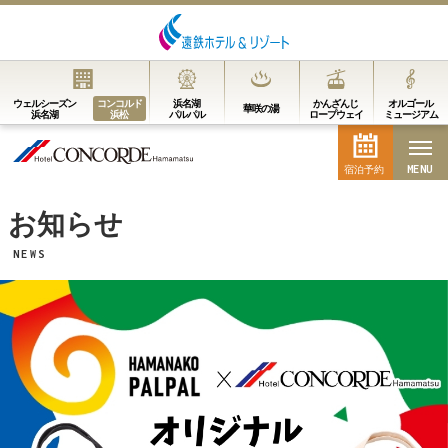
MENU
ウェルシーズン
コンコルド
浜名湖
かんざんじ
オルゴール
華咲の湯
浜名湖
浜松
パルパル
ロープウェイ
ミュージアム
MENU
宿泊予約
宿泊予約
お知らせ
NEWS