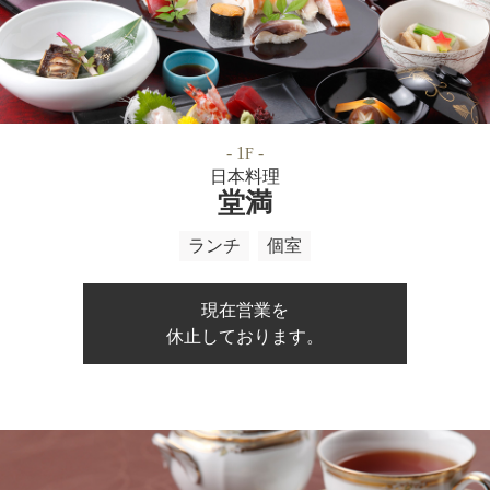
- 1
-
F
日本料理
堂満
ランチ
個室
現在営業を
休止しております。