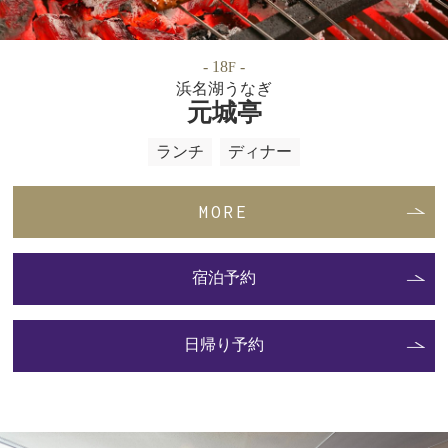
- 18
-
F
浜名湖うなぎ
元城亭
ランチ
ディナー
MORE
宿泊予約
日帰り予約