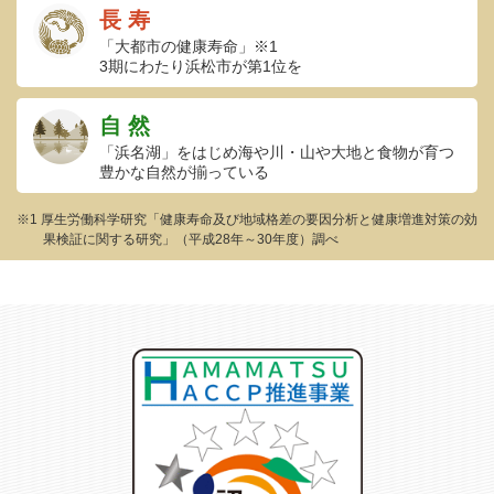
長 寿
「大都市の健康寿命」※1
3期にわたり浜松市が第1位を
自 然
「浜名湖」をはじめ海や川・山や
大地と食物が育つ
豊かな自然が揃っている
※1 厚生労働科学研究「健康寿命及び地域格差の要因分析と健康増進対策の効
果検証に関する研究」（平成28年～30年度）調べ