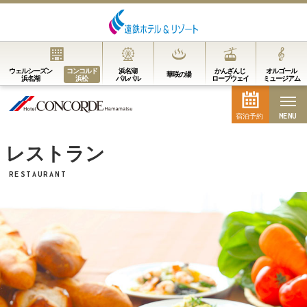
MENU
ウェルシーズン
コンコルド
浜名湖
かんざんじ
オルゴール
華咲の湯
浜名湖
浜松
パルパル
ロープウェイ
ミュージアム
MENU
宿泊予約
宿泊予約
レストラン
RESTAURANT