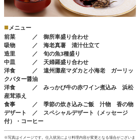
■
メニュー
前菜 ／ 御所車盛り合わせ
吸物 ／ 海老真薯 清汁仕立て
造里 ／ 旬の魚3種盛り
中皿 ／ 天婦羅盛り合わせ
洋食 ／ 遠州灘産マダカと小海老 ガーリッ
クバター醤油
洋食 ／ みっかび牛の赤ワイン煮込み 浜松
産茸添え
食事 ／ 季節の炊き込みご飯 汁物 香の物
デザート ／ スペシャルデザート（メッセージ
付）・コーヒー
※写真はイメージです。仕入状況により料理内容が変更となる場合がございま