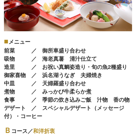
■
メニュー
前菜 ／ 御所車盛り合わせ
吸物 ／ 海老真薯 清汁仕立て
造里 ／ お祝い真鯛姿造り・旬の魚2種盛り
御家喜物 ／ 浜名湖うなぎ 夫婦焼き
中皿 ／ 天婦羅盛り合わせ
煮物 ／ みっかび牛柔らか煮
食事 ／ 季節の炊き込みご飯 汁物 香の物
デザート ／ スペシャルデザート（メッセージ
付）・コーヒー
Ｂ
コース／
和洋折衷