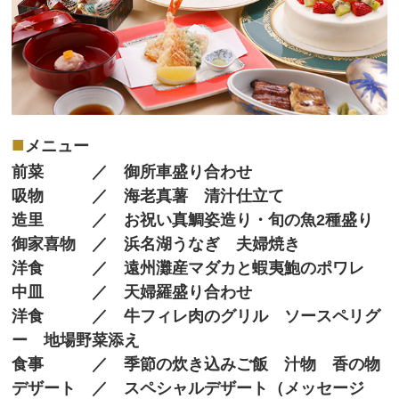
■
メニュー
前菜 ／ 御所車盛り合わせ
吸物 ／ 海老真薯 清汁仕立て
造里 ／ お祝い真鯛姿造り・旬の魚2種盛り
御家喜物 ／ 浜名湖うなぎ 夫婦焼き
洋食 ／ 遠州灘産マダカと蝦夷鮑のポワレ
中皿 ／ 天婦羅盛り合わせ
洋食 ／ 牛フィレ肉のグリル ソースペリグ
ー 地場野菜添え
食事 ／ 季節の炊き込みご飯 汁物 香の物
デザート ／ スペシャルデザート（メッセージ