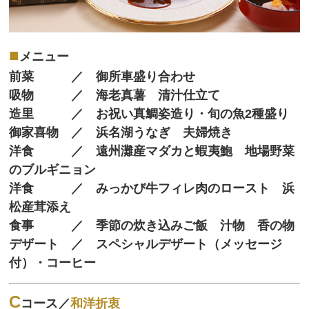
■
メニュー
前菜 ／ 御所車盛り合わせ
吸物 ／ 海老真薯 清汁仕立て
造里 ／ お祝い真鯛姿造り・旬の魚2種盛り
御家喜物 ／ 浜名湖うなぎ 夫婦焼き
洋食 ／ 遠州灘産マダカと蝦夷鮑 地場野菜
のブルギニョン
洋食 ／ みっかび牛フィレ肉のロースト 浜
松産茸添え
食事 ／ 季節の炊き込みご飯 汁物 香の物
デザート ／ スペシャルデザート（メッセージ
付）・コーヒー
C
コース／
和洋折衷