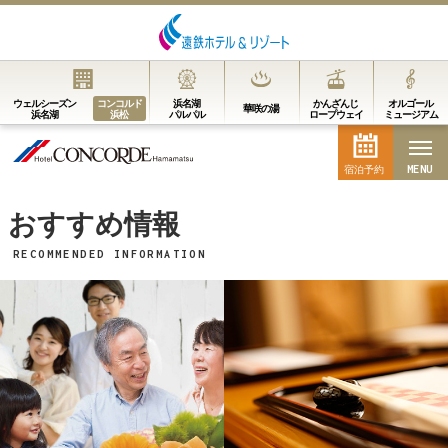
MENU
ウェルシーズン
コンコルド
浜名湖
かんざんじ
オルゴール
華咲の湯
浜名湖
浜松
パルパル
ロープウェイ
ミュージアム
MENU
宿泊予約
宿泊予約
おすすめ情報
RECOMMENDED INFORMATION