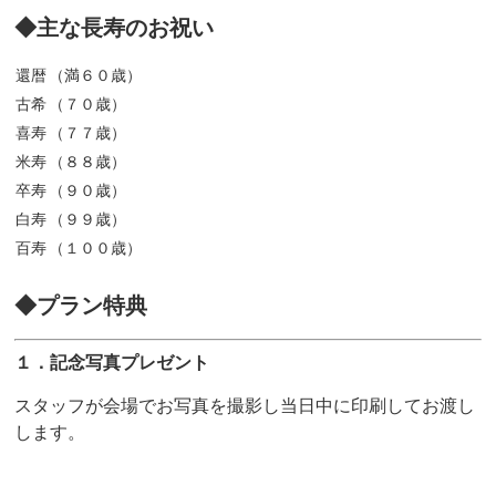
◆主な長寿のお祝い
還暦
（満６０歳）
古希
（７０歳）
喜寿
（７７歳）
米寿
（８８歳）
卒寿
（９０歳）
白寿
（９９歳）
百寿
（１００歳）
◆プラン特典
１．記念写真プレゼント
スタッフが会場でお写真を撮影し当日中に印刷してお渡し
します。